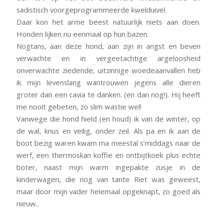
sadistisch voorgeprogrammeerde kwelduivel.
Daar kon het arme beest natuurlijk niets aan doen.
Honden lijken nu eenmaal op hun bazen.
Nogtans, aan deze hond, aan zijn in angst en beven
verwachte en in vergeetachtige argeloosheid
onverwachte ziedende, uitzinnige woedeaanvallen heb
ik mijn levenslang wantrouwen jegens alle dieren
groter dan een cavia te danken. (en dan nog!). Hij heeft
me nooit gebeten, zo slim wastie wel!
Vanwege die hond hield (en houd) ik van de winter, op
de wal, knus en veilig, onder zeil. Als pa en ik aan de
boot bezig waren kwam ma meestal s’middags naar de
werf, een thermoskan koffie en ontbijtkoek plus echte
boter, naast mijn warm ingepakte zusje in de
kinderwagen, die nog van tante Riet was geweest,
maar door mijn vader helemaal opgeknapt, zo goed als
nieuw..