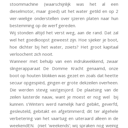
stoommachine (waarschijnlijk was het al een
dieselmotor, maar goed) uit het water getild en op 2
vier-wielige onderstellen over ijzeren platen naar hun
bestemming op de werf gereden.
Wij stonden altijd het verst weg, aan de rand. Dat zal
wel het goedkoopst geweest zijn. Hoe sjieker je boot,
hoe dichter bij het water, zoiets? Het groot kapitaal
verloochent zich nooit.
Wanneer met behulp van een indrukwekkend, zwaar
slingerapparaat De Domme Kracht genaamd, onze
boot op houten blokken was gezet en zoals dat heette
secuur opgespiëd, gingen er grote dekzeilen overheen.
Die werden stevig vastgesjord. De plaatsing van de
zeilen luisterde nauw, want je moest er nog wel bij
kunnen. s’Winters werd namelijk hard gebikt, geverfd,
gesleuteld, gebitakt en afgetimmerd; dit ter algehele
verbetering van het vaartuig en uiteraard alleen in de
weekendEN. (niet ‘weekends’; wij spraken nog weinig