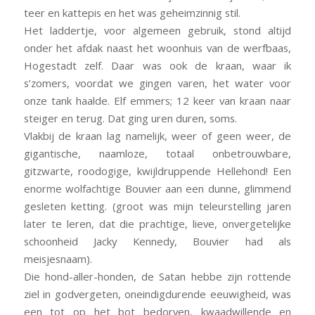
teer en kattepis en het was geheimzinnig stil.
Het laddertje, voor algemeen gebruik, stond altijd
onder het afdak naast het woonhuis van de werfbaas,
Hogestadt zelf. Daar was ook de kraan, waar ik
s’zomers, voordat we gingen varen, het water voor
onze tank haalde. Elf emmers; 12 keer van kraan naar
steiger en terug. Dat ging uren duren, soms.
Vlakbij de kraan lag namelijk, weer of geen weer, de
gigantische, naamloze, totaal onbetrouwbare,
gitzwarte, roodogige, kwijldruppende Hellehond! Een
enorme wolfachtige Bouvier aan een dunne, glimmend
gesleten ketting. (groot was mijn teleurstelling jaren
later te leren, dat die prachtige, lieve, onvergetelijke
schoonheid Jacky Kennedy, Bouvier had als
meisjesnaam).
Die hond-aller-honden, de Satan hebbe zijn rottende
ziel in godvergeten, oneindigdurende eeuwigheid, was
een tot op het bot bedorven, kwaadwillende en