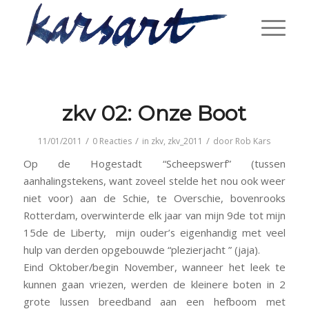
zkv 02: Onze Boot
/
/
/
11/01/2011
0 Reacties
in
zkv
,
zkv_2011
door
Rob Kars
Op de Hogestadt “Scheepswerf” (tussen
aanhalingstekens, want zoveel stelde het nou ook weer
niet voor) aan de Schie, te Overschie, bovenrooks
Rotterdam, overwinterde elk jaar van mijn 9de tot mijn
15de de Liberty, mijn ouder’s eigenhandig met veel
hulp van derden opgebouwde “plezierjacht ” (jaja).
Eind Oktober/begin November, wanneer het leek te
kunnen gaan vriezen, werden de kleinere boten in 2
grote lussen breedband aan een hefboom met