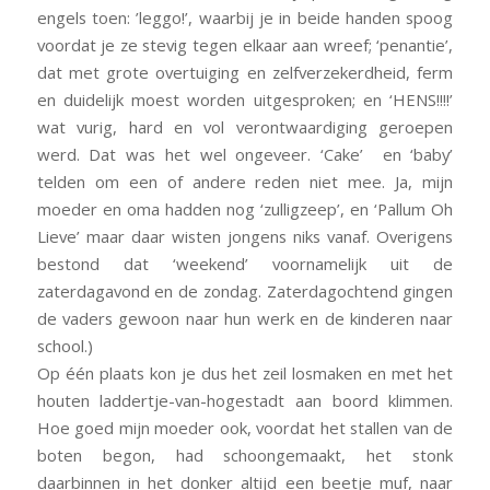
engels toen: ’leggo!’, waarbij je in beide handen spoog
voordat je ze stevig tegen elkaar aan wreef; ‘penantie’,
dat met grote overtuiging en zelfverzekerdheid, ferm
en duidelijk moest worden uitgesproken; en ‘HENS!!!!’
wat vurig, hard en vol verontwaardiging geroepen
werd. Dat was het wel ongeveer. ‘Cake’ en ‘baby’
telden om een of andere reden niet mee. Ja, mijn
moeder en oma hadden nog ‘zulligzeep’, en ‘Pallum Oh
Lieve’ maar daar wisten jongens niks vanaf. Overigens
bestond dat ‘weekend’ voornamelijk uit de
zaterdagavond en de zondag. Zaterdagochtend gingen
de vaders gewoon naar hun werk en de kinderen naar
school.)
Op één plaats kon je dus het zeil losmaken en met het
houten laddertje-van-hogestadt aan boord klimmen.
Hoe goed mijn moeder ook, voordat het stallen van de
boten begon, had schoongemaakt, het stonk
daarbinnen in het donker altijd een beetje muf, naar